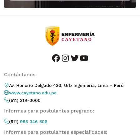
facebook
instagram
twitter
youtube
Contáctanos:
Av. Honorio Delgado 430, Urb Ingeniería, Lima – Perú
www.cayetano.edu.pe
(511) 319-0000
Informes para postulantes pregrado:
(511)
956 346 506
Informes para postulantes especialidades: