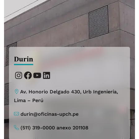
Durin
Instagram
Facebook
YouTube
LinkedIn
Av. Honorio Delgado 430, Urb Ingeniería,
Lima – Perú
durin@oficinas-upch.pe
(511) 319-0000 anexo 201108