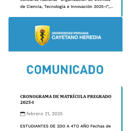
de Ciencia, Tecnología e Innovación 2025-I”,
promovido por ProCiencia. Este
reconocimiento permitirá realizar la IV
Jornada Científica y la II Jornada
Internacional CuidArt-e, centradas en la
aplicación de inteligencia artificial y
tecnologías emergentes en la Atención
Primaria de Salud. […]
CRONOGRAMA DE MATRÍCULA PREGRADO
2025-I
febrero 21, 2025
ESTUDIANTES DE 2DO A 4TO AÑO Fechas de