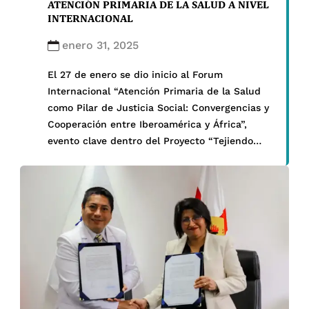
ATENCIÓN PRIMARIA DE LA SALUD A NIVEL
INTERNACIONAL
enero 31, 2025
El 27 de enero se dio inicio al Forum
Internacional “Atención Primaria de la Salud
como Pilar de Justicia Social: Convergencias y
Cooperación entre Iberoamérica y África”,
evento clave dentro del Proyecto “Tejiendo
lazos: Iniciativa para fortalecer la formación
profesional en Enfermería Iberoamericana y
Africana” (CTAPAL). Esta iniciativa reúne a
representantes de Brasil, Perú, Colombia, […]