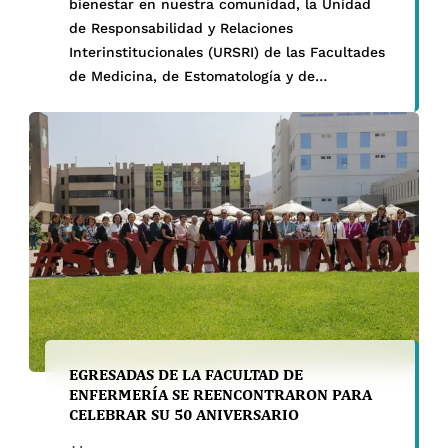
bienestar en nuestra comunidad, la Unidad
de Responsabilidad y Relaciones
Interinstitucionales (URSRI) de las Facultades
de Medicina, de Estomatología y de
Enfermería participó con gran éxito en una
campaña de salud preventiva, realizada el 4
de mayo en colaboración con la Oficina
Municipal de Atención a […]
EGRESADAS DE LA FACULTAD DE
ENFERMERÍA SE REENCONTRARON PARA
CELEBRAR SU 50 ANIVERSARIO