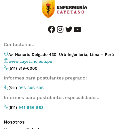
facebook
instagram
twitter
youtube
Contáctanos:
Av. Honorio Delgado 430, Urb Ingeniería, Lima – Perú
www.cayetano.edu.pe
(511) 319-0000
Informes para postulantes pregrado:
(511)
956 346 506
Informes para postulantes especialidades:
(511)
941 666 983
Nosotros