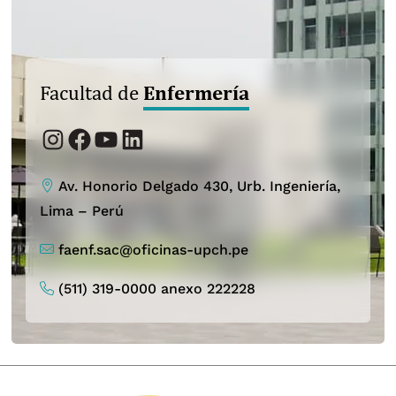
Enfermería
Facultad de
Instagram
Facebook
YouTube
LinkedIn
Av. Honorio Delgado 430, Urb. Ingeniería,
Lima – Perú
faenf.sac@oficinas-upch.pe
(511) 319-0000 anexo 222228