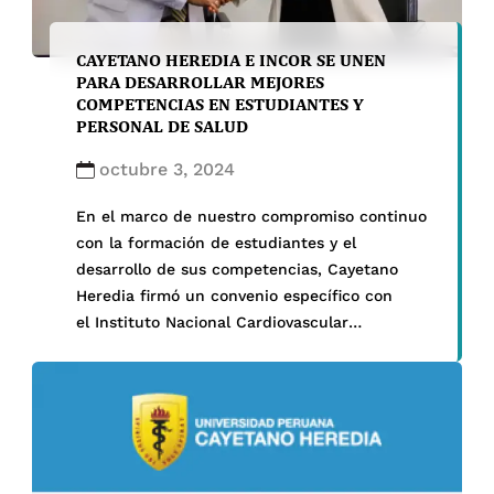
CAYETANO HEREDIA E INCOR SE UNEN
PARA DESARROLLAR MEJORES
COMPETENCIAS EN ESTUDIANTES Y
PERSONAL DE SALUD
octubre 3, 2024
En el marco de nuestro compromiso continuo
con la formación de estudiantes y el
desarrollo de sus competencias, Cayetano
Heredia firmó un convenio específico con
el Instituto Nacional Cardiovascular
(Incor) con el objetivo de promover
actividades académicas y formativas que
beneficiarán tanto al personal del Incor como
a los alumnos de nuestras facultades
de Medicina, Estomatología, Enfermería y de
la […]