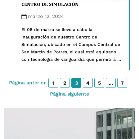
CENTRO DE SIMULACIÓN
marzo 12, 2024
El 08 de marzo se llevó a cabo la
inauguración de nuestro Centro de
Simulación, ubicado en el Campus Central de
San Martín de Porres, el cual está equipado
con tecnología de vanguardia que permitirá a
nuestros estudiantes sumergirse en
escenarios clínicos realistas y desafiantes.
Desde simulaciones de emergencias médicas
Página anterior
1
2
3
4
5
…
7
hasta procedimientos quirúrgicos simulados,
Página siguiente
este centro […]