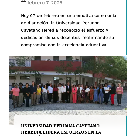
febrero 7, 2025
Hoy 07 de febrero en una emotiva ceremonia
de distinción, la Universidad Peruana
Cayetano Heredia reconoció el esfuerzo y
dedicación de sus docentes, reafirmando su
compromiso con la excelencia educativa.
Durante el evento, el Dr. Carlos Cáceres
Palacios, Vicerrector de Investigación, entregó
un reconocimiento especial al Mg. Carlos
Christian Melgar Morán y a la Dra. […]
UNIVERSIDAD PERUANA CAYETANO
HEREDIA LIDERA ESFUERZOS EN LA