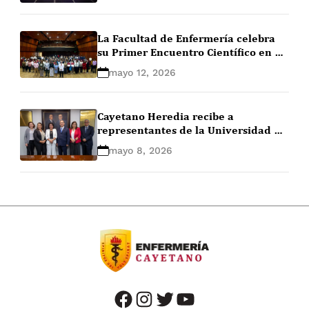
La Facultad de Enfermería celebra
su Primer Encuentro Científico en el
marco del Día Internacional de la
mayo 12, 2026
Enfermería
Cayetano Heredia recibe a
representantes de la Universidad de
Concepción para impulsar
mayo 8, 2026
cooperación académica
facebook
instagram
twitter
youtube