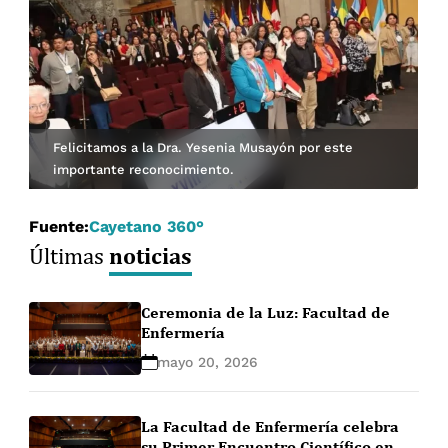
Felicitamos a la Dra. Yesenia Musayón por este
importante reconocimiento.
Fuente:
Cayetano 360°
noticias
Últimas
Ceremonia de la Luz: Facultad de
Enfermería
mayo 20, 2026
La Facultad de Enfermería celebra
su Primer Encuentro Científico en el