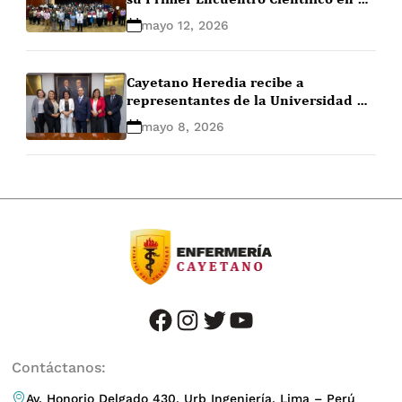
marco del Día Internacional de la
mayo 12, 2026
Enfermería
Cayetano Heredia recibe a
representantes de la Universidad de
Concepción para impulsar
mayo 8, 2026
cooperación académica
facebook
instagram
twitter
youtube
Contáctanos:
Av. Honorio Delgado 430, Urb Ingeniería, Lima – Perú